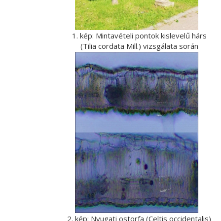
1. kép: Mintavételi pontok kislevelű hárs
(Tilia cordata Mill.) vizsgálata során
2. kép: Nyugati ostorfa (Celtis occidentalis)