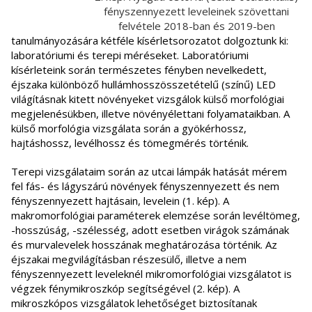
fényszennyezett leveleinek szövettani
felvétele 2018-ban és 2019-ben
tanulmányozására kétféle kísérletsorozatot dolgoztunk ki:
laboratóriumi és terepi méréseket. Laboratóriumi
kísérleteink során természetes fényben nevelkedett,
éjszaka különböző hullámhosszösszetételű (színű) LED
világításnak kitett növényeket vizsgálok külső morfológiai
megjelenésükben, illetve növényélettani folyamataikban. A
külső morfológia vizsgálata során a gyökérhossz,
hajtáshossz, levélhossz és tömegmérés történik.
Terepi vizsgálataim során az utcai lámpák hatását mérem
fel fás- és lágyszárú növények fényszennyezett és nem
fényszennyezett hajtásain, levelein (1. kép). A
makromorfológiai paraméterek elemzése során levéltömeg,
-hosszúság, -szélesség, adott esetben virágok számának
és murvalevelek hosszának meghatározása történik. Az
éjszakai megvilágításban részesülő, illetve a nem
fényszennyezett leveleknél mikromorfológiai vizsgálatot is
végzek fénymikroszkóp segítségével (2. kép). A
mikroszkópos vizsgálatok lehetőséget biztosítanak