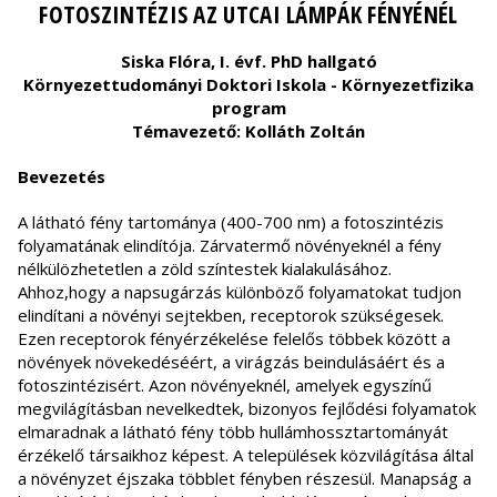
FOTOSZINTÉZIS AZ UTCAI LÁMPÁK FÉNYÉNÉL
Siska Flóra, I. évf. PhD hallgató
Környezettudományi Doktori Iskola -
Környezetfizika
program
Témavezető: Kolláth Zoltán
Bevezetés
A látható fény tartománya (400-700 nm) a fotoszintézis
folyamatának elindítója. Zárvatermő növényeknél a fény
nélkülözhetetlen a zöld színtestek kialakulásához.
Ahhoz,hogy a napsugárzás különböző folyamatokat tudjon
elindítani a növényi sejtekben, receptorok szükségesek.
Ezen receptorok fényérzékelése felelős többek között a
növények növekedéséért, a virágzás beindulásáért és a
fotoszintézisért. Azon növényeknél, amelyek egyszínű
megvilágításban nevelkedtek, bizonyos fejlődési folyamatok
elmaradnak a látható fény több hullámhossztartományát
érzékelő társaikhoz képest. A települések közvilágítása által
a növényzet éjszaka többlet fényben részesül. Manapság a