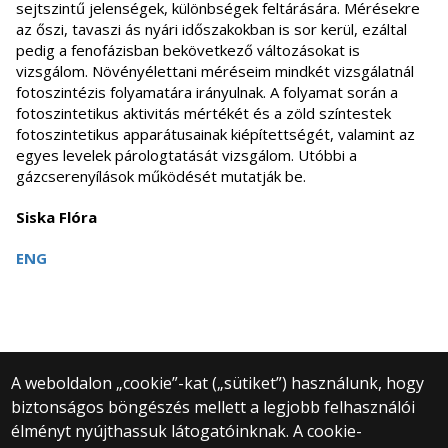
sejtszintű jelenségek, különbségek feltárására. Mérésekre
az őszi, tavaszi ás nyári időszakokban is sor kerül, ezáltal
pedig a fenofázisban bekövetkező változásokat is
vizsgálom. Növényélettani méréseim mindkét vizsgálatnál
fotoszintézis folyamatára irányulnak. A folyamat során a
fotoszintetikus aktivitás mértékét és a zöld színtestek
fotoszintetikus apparátusainak kiépítettségét, valamint az
egyes levelek párologtatását vizsgálom. Utóbbi a
gázcserenyílások működését mutatják be.
Siska Flóra
ENG
A weboldalon „cookie”-kat („sütiket”) használunk, hogy
biztonságos böngészés mellett a legjobb felhasználói
© 2025 Eötvös Loránd Tudományegyetem
élményt nyújthassuk látogatóinknak. A cookie-
Minden jog fenntartva.