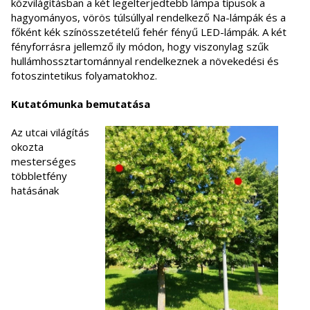
közvilágításban a két legelterjedtebb lámpa típusok a
hagyományos, vörös túlsúllyal rendelkező Na-lámpák és a
főként kék színösszetételű fehér fényű LED-lámpák. A két
fényforrásra jellemző ily módon, hogy viszonylag szűk
hullámhossztartománnyal rendelkeznek a növekedési és
fotoszintetikus folyamatokhoz.
Kutatómunka bemutatása
Az utcai világítás
okozta
mesterséges
többletfény
hatásának