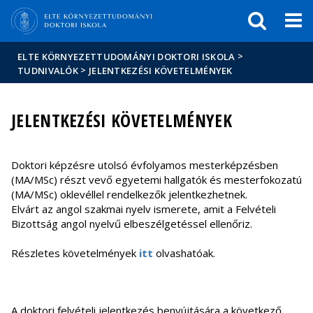
Események
ELTE a
Hírek
sajtóban
>
ELTE KÖRNYEZETTUDOMÁNYI DOKTORI ISKOLA
>
TUDNIVALÓK
JELENTKEZÉSI KÖVETELMÉNYEK
JELENTKEZÉSI KÖVETELMÉNYEK
Doktori képzésre utolsó évfolyamos mesterképzésben
(MA/MSc) részt vevő egyetemi hallgatók és mesterfokozatú
(MA/MSc) oklevéllel rendelkezők jelentkezhetnek.
Elvárt az angol szakmai nyelv ismerete, amit a Felvételi
Bizottság angol nyelvű elbeszélgetéssel ellenőriz.
Részletes követelmények
itt
olvashatóak.
A doktori felvételi jelentkezés benyújtására a következő