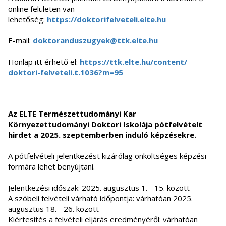
online felületen van
lehetőség:
https://doktorifelveteli.elte.
hu
E-mail:
doktoranduszugyek@ttk.elte.hu
Honlap itt érhető el:
https://ttk.elte.hu/content/
doktori-felveteli.t.1036?m=95
Az ELTE Természettudományi Kar
Környezettudományi Doktori Iskolája pótfelvételt
hirdet a 2025. szeptemberben induló képzésekre.
A pótfelvételi jelentkezést kizárólag önköltséges képzési
formára lehet benyújtani.
Jelentkezési időszak: 2025. augusztus 1. - 15. között
A szóbeli felvételi várható időpontja: várhatóan 2025.
augusztus 18. - 26. között
Kiértesítés a felvételi eljárás eredményéről: várhatóan