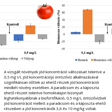
A vizsgált növények jód koncentráció változásait tekintve a
0,5 mg I/L jód koncentrációjú öntözővíz alkalmazásával
szignifikánsan nőttek az ehető részek jód koncentrációi
mindkét növény esetében. A paradicsom és a káposzta
ehető részeit tekintve homoktalajon bizonyult
leghatékonyabbnak a biofortifikáció, 0,5 mg/L öntözővízbeli
jód koncentráció mellett a paradicsom és a káposzta ehető
részeiben a jód koncnetrációk 3,6 és 10 mg/kg voltak.