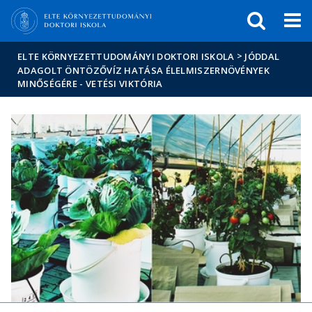
Események
ELTE a
Hírek
sajtóban
>
ELTE KÖRNYEZETTUDOMÁNYI DOKTORI ISKOLA
JÓDDAL
ADAGOLT ÖNTÖZŐVÍZ HATÁSA ÉLELMISZERNÖVÉNYEK
MINŐSÉGÉRE - VETÉSI VIKTÓRIA