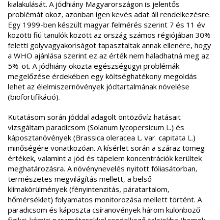
kialakulását. A jódhiány Magyarországon is jelentős
problémát okoz, azonban igen kevés adat áll rendelkezésre.
Egy 1999-ben készült magyar felmérés szerint 7 és 11 év
közötti fiú tanulók között az ország számos régiójában 30%
feletti golyvagyakoriságot tapasztaltak annak ellenére, hogy
a WHO ajánlása szerint ez az érték nem haladhatná meg az
5%-ot. A jódhiány okozta egészségügyi problémák
megelőzése érdekében egy költséghatékony megoldás
lehet az élelmiszernövények jódtartalmának növelése
(biofortifikáció).
Kutatásom során jóddal adagolt öntözővíz hatásait
vizsgáltam paradicsom (Solanum lycopersicum L.) és
káposztanövények (Brassica oleracea L. var. capitata L.)
minőségére vonatkozóan. A kísérlet során a száraz tömeg
értékek, valamint a jód és tápelem koncentrációk kerültek
meghatározásra. A növénynevelés nyitott fóliasátorban,
természetes megvilágítás mellett, a belső
klímakörülmények (fényintenzitás, páratartalom,
hőmérséklet) folyamatos monitorozása mellett történt. A
paradicsom és káposzta csíranövények három különböző