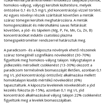
fizikai-kémiai paraméterekkel rendelkező talajokba (homok,
homokos-vályog, vályog) kerültek kiültetésre, melyek
öntözése 0,1 és 0,5 mg/L jód koncentrációjú vízzel történt.
Az egyes növényi részek szárítását követően a minták
száraz tömegei kerültek meghatározásra. A minták
homogenizálását és mikrohullámú savas feltárását
követően, a jód- és tápelem (Mg, P, Fe, Mn, Cu, Zn, B)
koncentrációkat induktív csatolású plazma
tömegspektrométer rendszerrel határoztuk meg.
A paradicsom- és a káposzta növények ehető részeinek
száraz tömegénél szignifikáns növekedést (30-70%)
figyeltünk meg homokos-vályog talajon. Vályogtalajon a
jódkezelés mérsékelt csökkenést (13-30%) okozott a
paradicsom termésének biomasszáját illetően, azonban 0,1
mg I/L jód koncentrációjú öntözővíz alkalmazása mellett
homoktalajon kisebb mértékű növekedést (6%)
tapasztaltunk. A káposzta leveleinek növekedését a jód
kezelés fokozta (6-15%), azonban 0,1 mg I/L jód
koncentráció alkalmazásával vályog talajon 22% csökkenést
figyeltünk meg a levelek biomasszájában.