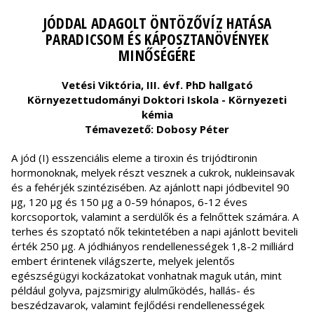
JÓDDAL ADAGOLT ÖNTÖZŐVÍZ HATÁSA
PARADICSOM ÉS KÁPOSZTANÖVÉNYEK
MINŐSÉGÉRE
Vetési Viktória, III. évf. PhD hallgató
Környezettudományi Doktori Iskola - Környezeti
kémia
Témavezető: Dobosy Péter
A jód (I) esszenciális eleme a tiroxin és trijódtironin
hormonoknak, melyek részt vesznek a cukrok, nukleinsavak
és a fehérjék szintézisében. Az ajánlott napi jódbevitel 90
µg, 120 µg és 150 µg a 0-59 hónapos, 6-12 éves
korcsoportok, valamint a serdülők és a felnőttek számára. A
terhes és szoptató nők tekintetében a napi ajánlott beviteli
érték 250 µg. A jódhiányos rendellenességek 1,8-2 milliárd
embert érintenek világszerte, melyek jelentős
egészségügyi kockázatokat vonhatnak maguk után, mint
például golyva, pajzsmirigy alulműködés, hallás- és
beszédzavarok, valamint fejlődési rendellenességek