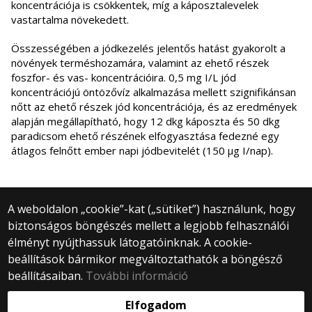
koncentrációja is csökkentek, míg a káposztalevelek
vastartalma növekedett.
Összességében a jódkezelés jelentős hatást gyakorolt a
növények terméshozamára, valamint az ehető részek
foszfor- és vas- koncentrációira. 0,5 mg I/L jód
koncentrációjú öntözővíz alkalmazása mellett szignifikánsan
nőtt az ehető részek jód koncentrációja, és az eredmények
alapján megállapítható, hogy 12 dkg káposzta és 50 dkg
paradicsom ehető részének elfogyasztása fedezné egy
átlagos felnőtt ember napi jódbevitelét (150 µg I/nap).
A weboldalon „cookie”-kat („sütiket”) használunk, hogy
biztonságos böngészés mellett a legjobb felhasználói
© 2025 Eötvös Loránd Tudományegyetem
élményt nyújthassuk látogatóinknak. A cookie-
Minden jog fenntartva.
beállítások bármikor megváltoztathatók a böngésző
1053 Budapest, Egyetem tér 1–3.
Központi telefonszám: +36 1 411 6500
beállításaiban.
További információ
Webfejlesztés:
Elfogadom