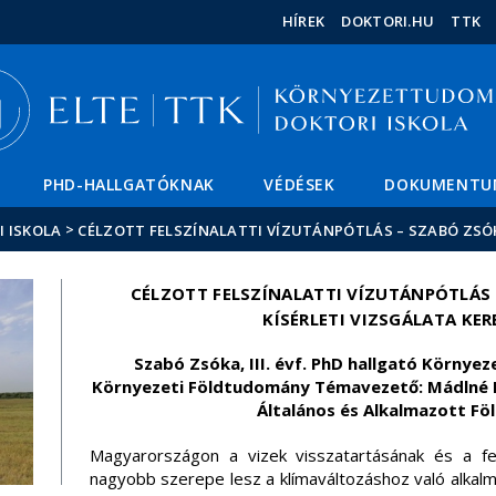
Események
ELTE a
Hírek
HÍREK
DOKTORI.HU
TTK
sajtóban
PHD-HALLGATÓKNAK
VÉDÉSEK
DOKUMENTU
>
 ISKOLA
CÉLZOTT FELSZÍNALATTI VÍZUTÁNPÓTLÁS – SZABÓ ZSÓ
CÉLZOTT FELSZÍNALATTI VÍZUTÁNPÓTLÁS 
KÍSÉRLETI VIZSGÁLATA KE
Szabó Zsóka, III. évf. PhD hallgató Környe
Környezeti Földtudomány Témavezető: Mádlné Dr
Általános és Alkalmazott Fö
Magyarországon a vizek visszatartásának és a fel
nagyobb szerepe lesz a klímaváltozáshoz való alkalm