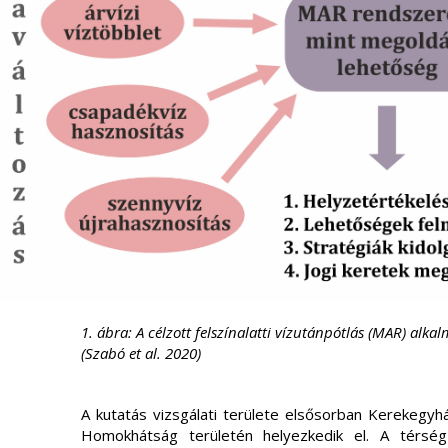
1. ábra: A célzott felszínalatti vízutánpótlás (MAR) alk
(Szabó et al. 2020)
A kutatás vizsgálati területe elsősorban Kerekegyh
Homokhátság területén helyezkedik el. A térség