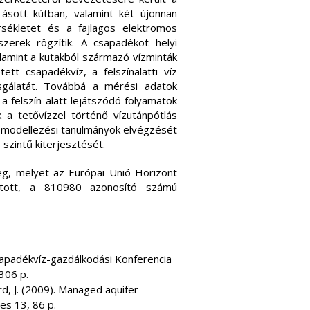
 ásott kútban, valamint két újonnan
rsékletet és a fajlagos elektromos
erek rögzítik. A csapadékot helyi
alamint a kutakból származó vízminták
tt csapadékvíz, a felszínalatti víz
sgálatát. Továbbá a mérési adatok
a felszín alatt lejátszódó folyamatok
a tetővízzel történő vízutánpótlás
 modellezési tanulmányok elvégzését
 szintű kiterjesztését.
g, melyet az Európai Unió Horizont
atott, a 810980 azonosító számú
Csapadékvíz-gazdálkodási Konferencia
306 p.
ard, J. (2009). Managed aquifer
es 13, 86 p.