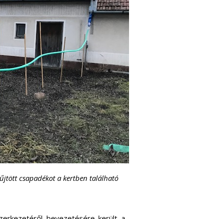
yűjtött csapadékot a kertben található
szerkezetéről bevezetésére került a