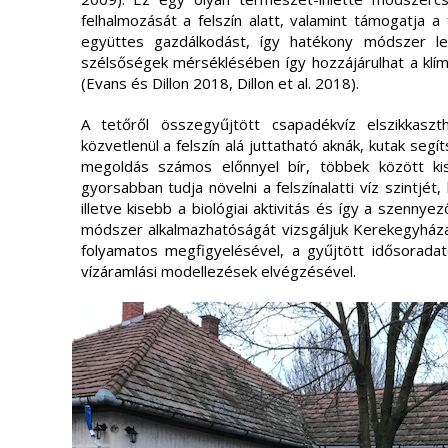
felhalmozását a felszín alatt, valamint támogatja a fe
együttes gazdálkodást, így hatékony módszer leh
szélsőségek mérséklésében így hozzájárulhat a klí
(Evans és Dillon 2018, Dillon et al. 2018).
A tetőről összegyűjtött csapadékvíz elszikkas
közvetlenül a felszín alá juttatható aknák, kutak segít
megoldás számos előnnyel bír, többek között ki
gyorsabban tudja növelni a felszínalatti víz szintjét, 
illetve kisebb a biológiai aktivitás és így a szennye
módszer alkalmazhatóságát vizsgáljuk Kerekegyháza t
folyamatos megfigyelésével, a gyűjtött idősorada
vízáramlási modellezések elvégzésével.