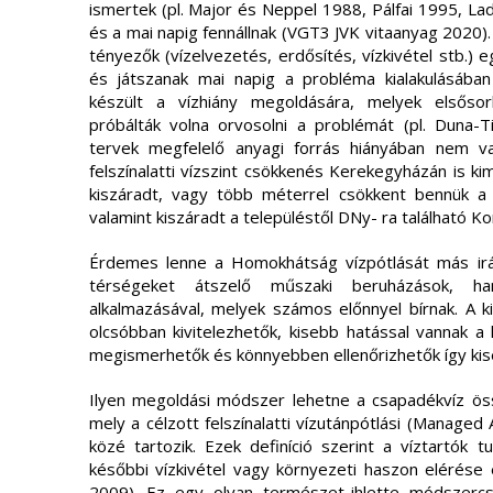
ismertek (pl. Major és Neppel 1988, Pálfai 1995, Ladá
és a mai napig fennállnak (VGT3 JVK vitaanyag 2020).
tényezők (vízelvezetés, erdősítés, vízkivétel stb.) 
és játszanak mai napig a probléma kialakulásáb
készült a vízhiány megoldására, melyek elsőso
próbálták volna orvosolni a problémát (pl. Duna-T
tervek megfelelő anyagi forrás hiányában nem va
felszínalatti vízszint csökkenés Kerekegyházán is k
kiszáradt, vagy több méterrel csökkent bennük a 
valamint kiszáradt a településtől DNy- ra található K
Érdemes lenne a Homokhátság vízpótlását más irá
térségeket átszelő műszaki beruházások, ha
alkalmazásával, melyek számos előnnyel bírnak. A k
olcsóbban kivitelezhetők, kisebb hatással vannak a
megismerhetők és könnyebben ellenőrizhetők így kise
Ilyen megoldási módszer lehetne a csapadékvíz össz
mely a célzott felszínalatti vízutánpótlási (Manag
közé tartozik. Ezek definíció szerint a víztartók tu
későbbi vízkivétel vagy környezeti haszon elér
2009). Ez egy olyan természet-ihlette módszercsa