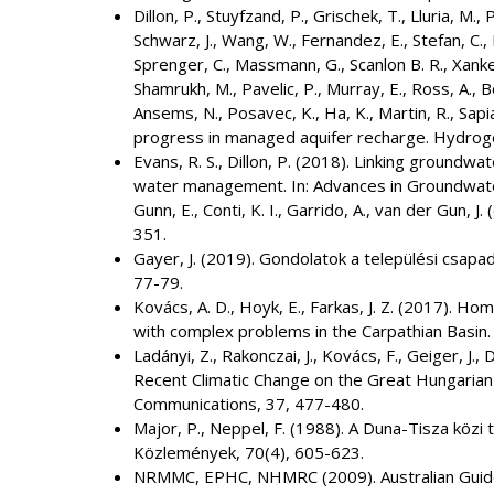
Dillon, P., Stuyfzand, P., Grischek, T., Lluria, M., Py
Schwarz, J., Wang, W., Fernandez, E., Stefan, C., 
Sprenger, C., Massmann, G., Scanlon B. R., Xanke, 
Shamrukh, M., Pavelic, P., Murray, E., Ross, A., Bo
Ansems, N., Posavec, K., Ha, K., Martin, R., Sapi
progress in managed aquifer recharge. Hydrogeo
Evans, R. S., Dillon, P. (2018). Linking groundwa
water management. In: Advances in Groundwater 
Gunn, E., Conti, K. I., Garrido, A., van der Gun, 
351.
Gayer, J. (2019). Gondolatok a települési csapad
77-79.
Kovács, A. D., Hoyk, E., Farkas, J. Z. (2017). H
with complex problems in the Carpathian Basin.
Ladányi, Z., Rakonczai, J., Kovács, F., Geiger, J., 
Recent Climatic Change on the Great Hungarian 
Communications, 37, 477-480.
Major, P., Neppel, F. (1988). A Duna-Tisza közi t
Közlemények, 70(4), 605-623.
NRMMC, EPHC, NHMRC (2009). Australian Guidel