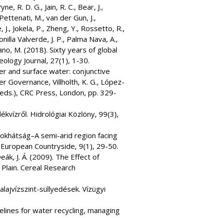
ne, R. D. G., Jain, R. C., Bear, J.,
Pettenati, M., van der Gun, J.,
J., Jokela, P., Zheng, Y., Rossetto, R.,
nilla Valverde, J. P., Palma Nava, A.,
ano, M. (2018). Sixty years of global
logy Journal, 27(1), 1-30.
ter and surface water: conjunctive
Governance, Villholth, K. G., López-
J. (eds.), CRC Press, London, pp. 329-
ékvízről. Hidrológiai Közlöny, 99(3),
omokhátság–A semi-arid region facing
 European Countryside, 9(1), 29-50.
Deák, J. Á. (2009). The Effect of
Plain. Cereal Research
alajvízszint-süllyedések. Vízügyi
ines for water recycling, managing