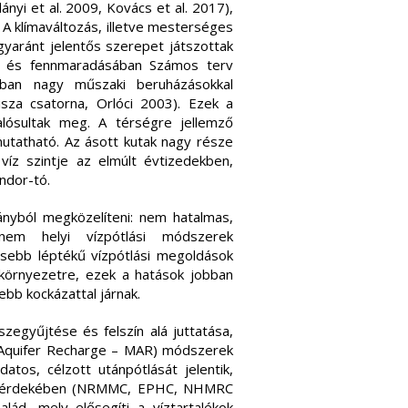
nyi et al. 2009, Kovács et al. 2017),
 A klímaváltozás, illetve mesterséges
egyaránt jelentős szerepet játszottak
an és fennmaradásában Számos terv
rban nagy műszaki beruházásokkal
isza csatorna, Orlóci 2003). Ezek a
lósultak meg. A térségre jellemző
imutatható. Az ásott kutak nagy része
víz szintje az elmúlt évtizedekben,
ondor-tó.
nyból megközelíteni: nem hatalmas,
nem helyi vízpótlási módszerek
isebb léptékű vízpótlási megoldások
 környezetre, ezek a hatások jobban
bb kockázattal járnak.
egyűjtése és felszín alá juttatása,
ed Aquifer Recharge – MAR) módszerek
datos, célzott utánpótlását jelentik,
ése érdekében (NRMMC, EPHC, NHMRC
lád, mely elősegíti a víztartalékok