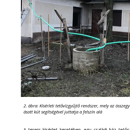
2. ábra: Kísérleti tetővízgyűjtő rendszer, mely az összeg
ásott kút segítségével juttatja a felszín alá
A terepi kísérlet keretében, egy családi ház tető