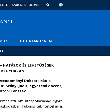
ELTE
KARI KTDI OLDAL
MOK
DIT HATÁROZATAI
KA
– HATÁSOK ÉS LEHETŐSÉGEK
REKEGYHÁZÁN
zettudományi Doktori Iskola -
. Szőnyi Judit, egyetemi docens,
ldtani Tanszék
színalatti víz utánpótlásának egyre
azkodásban, különös tekintettel arra,