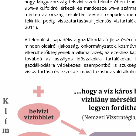
hogy Magyarország felszíni vizek tekintetében tranz
95%-a külföldről érkezik és mindössze 5%-a származi
mérten az ország területén leesett csapadék men
tekintik, pedig visszatartásával jelentős víztartal
2011).
A települési csapadékvíz-gazdálkodás fejlesztésére
minden oldalról (lakosság, önkormányzatok, közműve
elkerülhetők legyenek a villámárvizek, az ezekhez k
továbbá az aszályos időszakokra tartalékokat l
gazdálkodásra védekezési szempontból is szükség
visszatartása és ezzel a klímaváltozáshoz való alkal