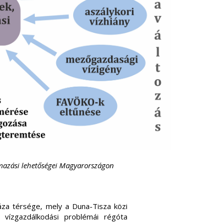
almazási lehetőségei Magyarországon
áza térsége, mely a Duna-Tisza közi
 vízgazdálkodási problémái régóta