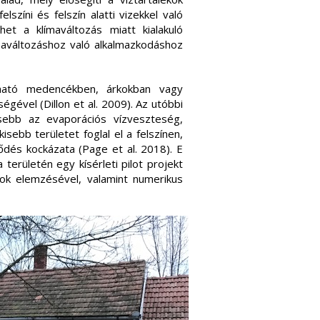
lszíni és felszín alatti vizekkel való
et a klímaváltozás miatt kialakuló
maváltozáshoz való alkalmazkodáshoz
ztható medencékben, árkokban vagy
ségével (Dillon et al. 2009). Az utóbbi
sebb az evaporációs vízveszteség,
kisebb területet foglal el a felszínen,
ződés kockázata (Page et al. 2018). E
erületén egy kísérleti pilot projekt
tok elemzésével, valamint numerikus