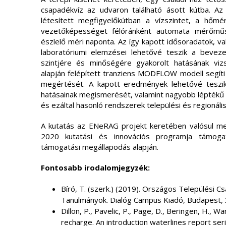
csapadékvíz az udvaron található ásott kútba. Az
létesített megfigyelőkútban a vízszintet, a hőmé
vezetőképességet félóránként automata mérőműsz
észlelő méri naponta. Az így kapott idősoradatok, v
laboratóriumi elemzései lehetővé teszik a bevezete
szintjére és minőségére gyakorolt hatásának viz
alapján felépített tranziens MODFLOW modell segíti 
megértését. A kapott eredmények lehetővé teszik 
hatásainak megismerését, valamint nagyobb léptékű
és ezáltal hasonló rendszerek települési és regionális
A kutatás az ENeRAG projekt keretében valósul me
2020 kutatási és innovációs programja támog
támogatási megállapodás alapján.
Fontosabb irodalomjegyzék:
Bíró, T. (szerk.) (2019). Országos Települési 
Tanulmányok. Dialóg Campus Kiadó, Budapest, 
Dillon, P., Pavelic, P., Page, D., Beringen, H., W
recharge. An introduction waterlines report seri