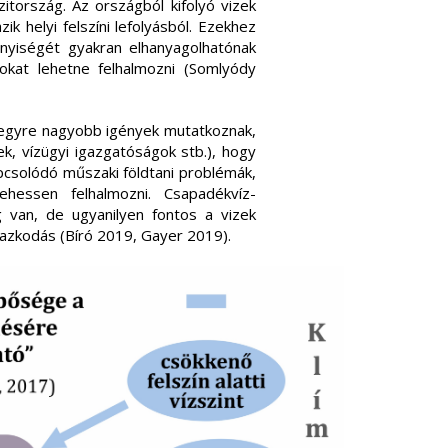
itország. Az országból kifolyó vizek
k helyi felszíni lefolyásból. Ezekhez
nyiségét gyakran elhanyagolhatónak
ékokat lehetne felhalmozni (Somlyódy
 egyre nagyobb igények mutatkoznak,
k, vízügyi igazgatóságok stb.), hogy
apcsolódó műszaki földtani problémák,
ehessen felhalmozni. Csapadékvíz-
 van, de ugyanilyen fontos a vizek
mazkodás (Bíró 2019, Gayer 2019).